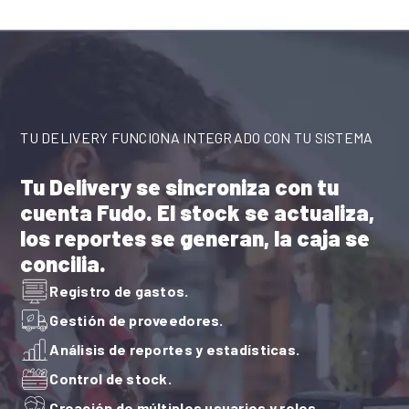
Google Maps
Configura un costo de envío fijo o por zonas.
Uber Direct
Solicita repartidores externos cuando lo
necesites.
Meta
TU DELIVERY FUNCIONA INTEGRADO CON TU SISTEMA
Tu Delivery se sincroniza con tu
cuenta Fudo. El stock se actualiza,
los reportes se generan, la caja se
concilia.
Registro de gastos.
Gestión de proveedores.
Análisis de reportes y estadísticas.
Control de stock.
Creación de múltiples usuarios y roles.