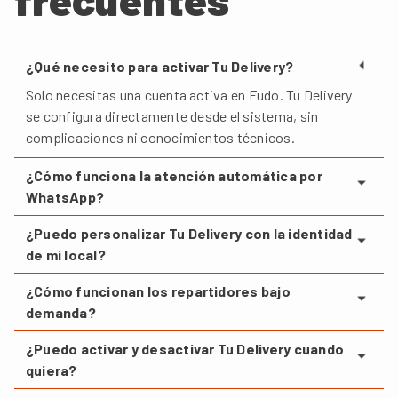
¿Qué necesito para activar Tu Delivery?
Solo necesitas una cuenta activa en Fudo. Tu Delivery
se configura directamente desde el sistema, sin
complicaciones ni conocimientos técnicos.
¿Cómo funciona la atención automática por
WhatsApp?
Nuestro chatbot con IA atiende consultas y toma
¿Puedo personalizar Tu Delivery con la identidad
pedidos 24/7 por tu WhatsApp. Los pedidos ingresan
de mi local?
automáticamente a Fudo, igual que los del salón, para
Sí. Puedes elegir el nombre, los colores, subir tu logo
que los gestiones desde un solo lugar.
¿Cómo funcionan los repartidores bajo
y definir horarios. Tu Delivery llevará tu marca, no la
demanda?
de Fudo.
Cuando recibes un pedido, solicitas repartidores de
¿Puedo activar y desactivar Tu Delivery cuando
Uber Direct directamente desde Fudo. Cinco pedidos
quiera?
o cincuenta, siempre hay capacidad. Pagas solo por