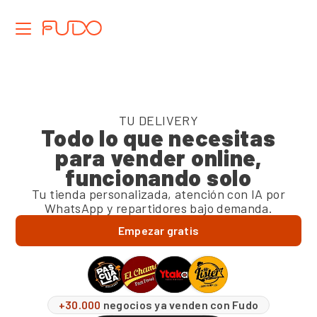
Funcionalidades
Precios
TU DELIVERY
Todo lo que necesitas
Tu Delivery
para vender online,
Terminal Fudo
funcionando solo
Tu tienda personalizada, atención con IA por
Cultura
WhatsApp y repartidores bajo demanda.
Vendedor IA
Empezar gratis
Recepcionista IA
Historias de Éxito
+30.000
negocios ya venden con Fudo