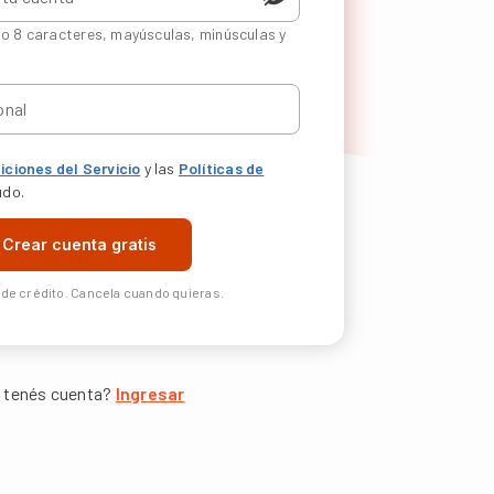
o 8 caracteres, mayúsculas, minúsculas y
iciones del Servicio
y las
Políticas de
udo.
Crear cuenta gratis
a de crédito. Cancela cuando quieras.
 tenés cuenta?
Ingresar