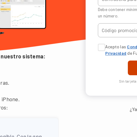
Debe contener mínim
un número.
Acepto las
Cond
Privacidad
de F
 nuestro sistema:
Sin tarjet
ras.
 iPhone.
ros:
¿Ya
egible. Con la app