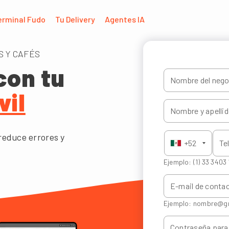
erminal Fudo
Tu Delivery
Agentes IA
 Y CAFÉS
con tu
il
reduce errores y
+52
Ejemplo:
(1) 33 3403
Ejemplo: nombre@g