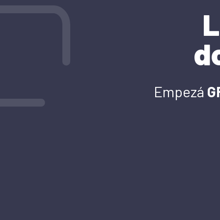
L
d
Empezá
G