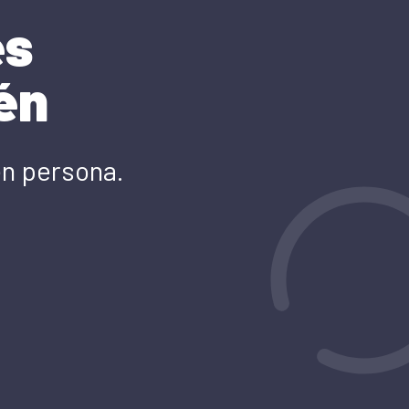
es
én
en persona.