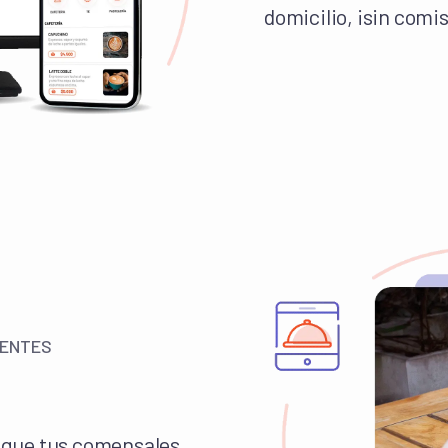
domicilio, ¡sin comi
IENTES
a que tus comensales