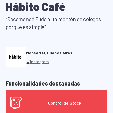
Trabaja con nosotros
Hábito Café
Preguntas frecuentes
“Recomendé Fudo a un montón de colegas
Centro de Ayuda
porque es simple”
Blog
Monserrat, Buenos Aires
PROBAR GRATIS
Instagram
INICIAR SESIÓN
Funcionalidades destacadas
Control de Stock