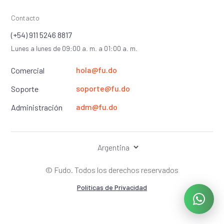
Trabaja con nosotros
Contacto
Preguntas frecuentes
(+54) 911 5246 8817
Centro de Ayuda
Lunes a lunes de 09:00 a. m. a 01:00 a. m.
Blog
hola@fu.do
Comercial
soporte@fu.do
Soporte
adm@fu.do
Administración
PROBAR GRATIS
INICIAR SESIÓN
©
Fudo. Todos los derechos reservados
Políticas de Privacidad