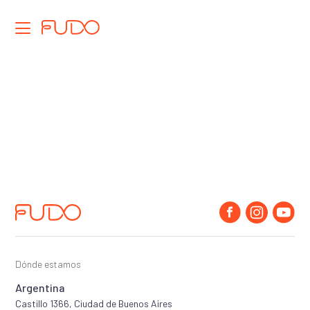
Funcionalidades
Precios
Tu Delivery
Vendedor IA
Recepcionista IA
Terminal Fudo
Cultura
Dónde estamos
Argentina
Castillo 1366, Ciudad de Buenos Aires