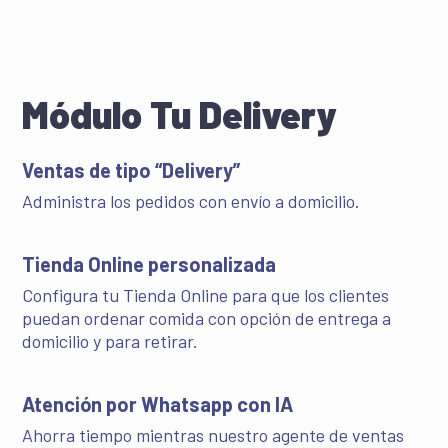
sistema.
App Móvil de Fudo
Gestiona pedidos a través de dispositivos móviles
Módulo Tu Delivery
(tablets o smartphones).
Ventas de tipo “Delivery”
Administra los pedidos con envío a domicilio.
Tienda Online personalizada
Configura tu Tienda Online para que los clientes
puedan ordenar comida con opción de entrega a
domicilio y para retirar.
Atención por Whatsapp con IA
Ahorra tiempo mientras nuestro agente de ventas