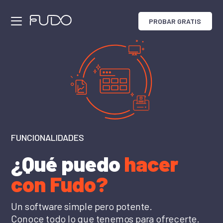
PROBAR GRATIS
Funcionalidades
Precios
Cultura
Historias de Éxito
FUNCIONALIDADES
Vendedor IA
¿Qué puedo
hacer
Recepcionista IA
con Fudo?
Trabaja con nosotros
Un software simple pero potente.
Conoce todo lo que tenemos para ofrecerte.