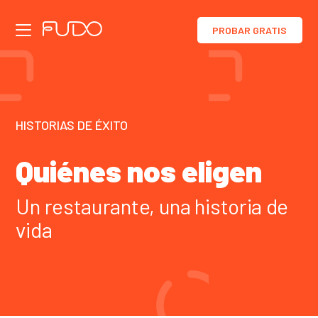
PROBAR GRATIS
Funcionalidades
Precios
HISTORIAS DE ÉXITO
Cultura
Quiénes nos eligen
Vendedor IA
Recepcionista IA
Un restaurante, una historia de
vida
Trabaja con nosotros
Preguntas frecuentes