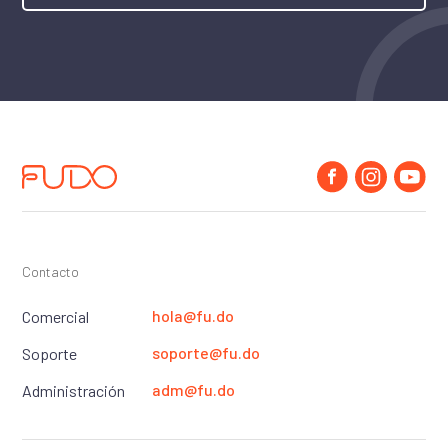
Contacto
hola@fu.do
Comercial
soporte@fu.do
Soporte
adm@fu.do
Administración