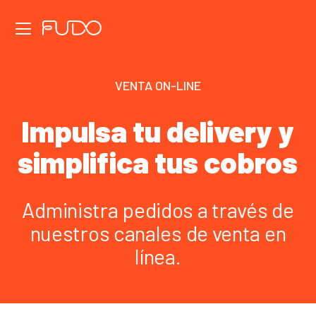
Funcionalidades
VENTA ON-LINE
Precios
Impulsa tu delivery y
Cultura
simplifica tus cobros
Vendedor IA
Recepcionista IA
Administra pedidos a través de
nuestros canales de venta en
línea.
Trabaja con nosotros
Preguntas frecuentes