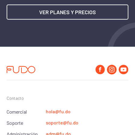
VER PLANES Y PRECIOS
Contacto
hola@fu.do
Comercial
soporte@fu.do
Soporte
adm@fu.do
Administración